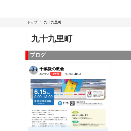
トップ
九十九里町
九十九里町
ブログ
千葉愛の教会
2024/5/14
2 年前
- №14337
812