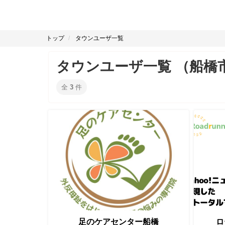
トップ
タウンユーザ一覧
タウンユーザ一覧 （船橋
全
3
件
足のケアセンター船橋
ロ