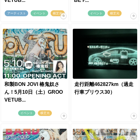
VETUB...
BE F...
アーティスト
イベント
横芝光
イベント
横芝光
和製BON JOVI 椿鬼奴さ
走行距離462827km（過走
ん！5月10日（土）GROO
行車プリウス30）
VETUB...
イベント
横芝光