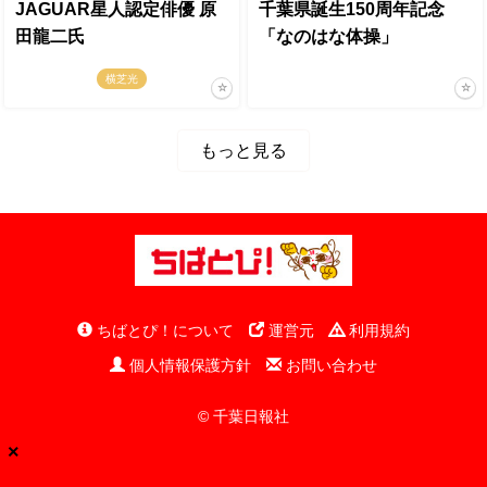
JAGUAR星人認定俳優 原
千葉県誕生150周年記念
田龍二氏
「なのはな体操」
横芝光
もっと見る
ちばとぴ！について
運営元
利用規約
個人情報保護方針
お問い合わせ
© 千葉日報社
×