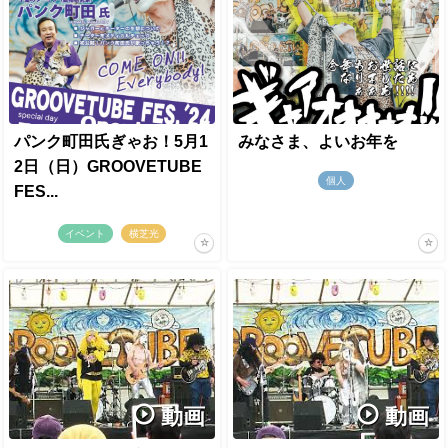
パンク町田氏ぎゃお！5月1
みなさま、よいお年を
2日（日）GROOVETUBE
個人
FES...
イベント
横芝光
動画
動画