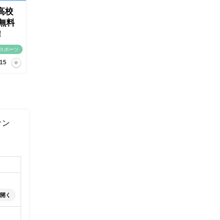
高校
無料
！
スポーツ
15
オン
開く