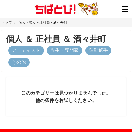
トップ
個人
-
求人
>
正社員
-
酒々井町
個人
＆
正社員
＆
酒々井町
アーティスト
先生・専門家
運動選手
その他
このカテゴリーは見つかりませんでした。
他の条件をお試しください。