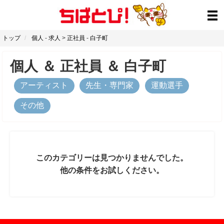
トップ
個人
-
求人
>
正社員
-
白子町
個人
＆
正社員
＆
白子町
アーティスト
先生・専門家
運動選手
その他
このカテゴリーは見つかりませんでした。
他の条件をお試しください。