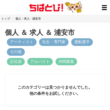
トップ
個人
-
求人
-
浦安市
個人
＆
求人
＆
浦安市
アーティスト
先生・専門家
運動選手
その他
正社員
アルバイト
仲間募集
このカテゴリーは見つかりませんでした。
他の条件をお試しください。