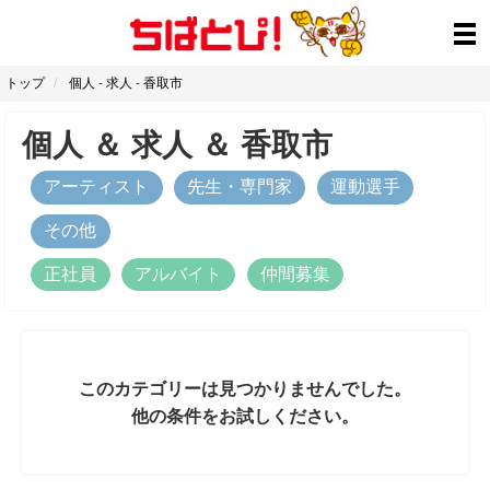
トップ
個人
-
求人
-
香取市
個人
＆
求人
＆
香取市
アーティスト
先生・専門家
運動選手
その他
正社員
アルバイト
仲間募集
このカテゴリーは見つかりませんでした。
他の条件をお試しください。