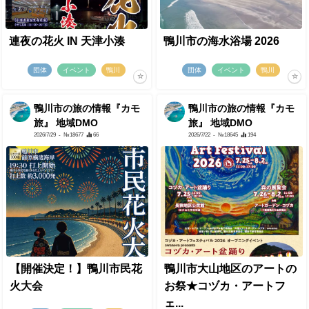
連夜の花火 IN 天津小湊
鴨川市の海水浴場 2026
団体
イベント
鴨川
団体
イベント
鴨川
鴨川市の旅の情報『カモ
鴨川市の旅の情報『カモ
旅』 地域DMO
旅』 地域DMO
2026/7/29
- №18677
66
2026/7/22
- №18645
194
【開催決定！】鴨川市民花
鴨川市大山地区のアートの
火大会
お祭★コヅカ・アートフ
ェ...