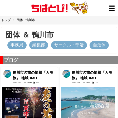
トップ
団体
-
鴨川市
団体
＆
鴨川市
事務局
編集部
サークル・部活
自治体
ブログ
鴨川市の旅の情報『カモ
鴨川市の旅の情報『カモ
旅』 地域DMO
旅』 地域DMO
2026/7/31
- №18690
149
2026/7/29
- №18681
175