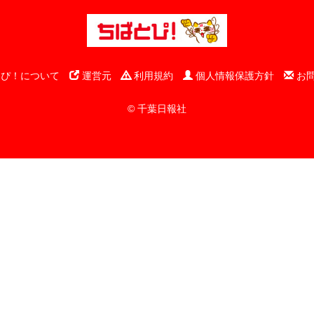
ぴ！について
運営元
利用規約
個人情報保護方針
お
© 千葉日報社