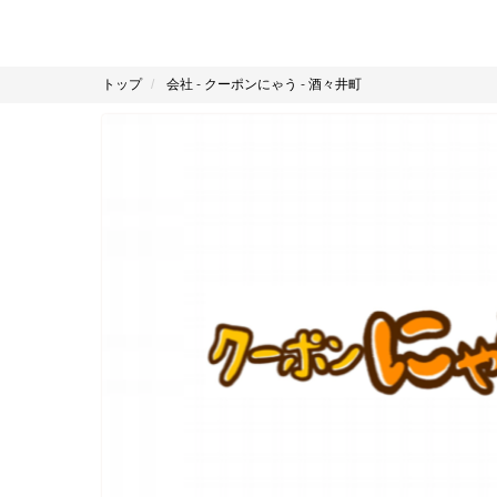
トップ
会社
-
クーポンにゃう
-
酒々井町