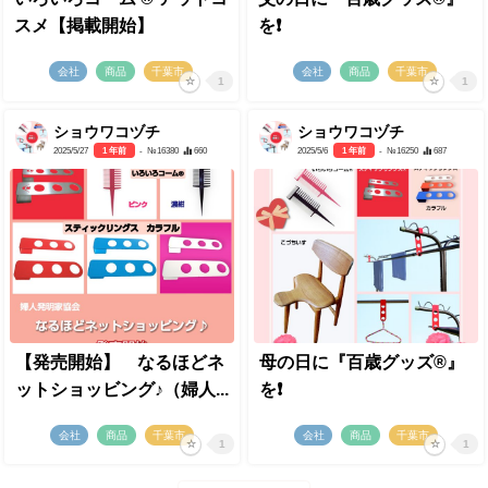
スメ【掲載開始】
を❗️
会社
商品
千葉市
会社
商品
千葉市
1
1
ショウワコヅチ
ショウワコヅチ
2025/5/27
1 年前
- №16380
660
2025/5/6
1 年前
- №16250
687
【発売開始】 なるほどネ
母の日に『百歳グッズ®』
ットショッビング♪（婦人...
を❗️
会社
商品
千葉市
会社
商品
千葉市
1
1