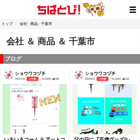
トップ
会社
-
商品
-
千葉市
会社
＆
商品
＆
千葉市
ブログ
ショウワコヅチ
ショウワコヅチ
2025/7/20
1 年前
- №16649
580
2025/6/12
1 年前
- №16441
612
いろいろコーム ® アットコ
父の日に『百歳グッズ®』