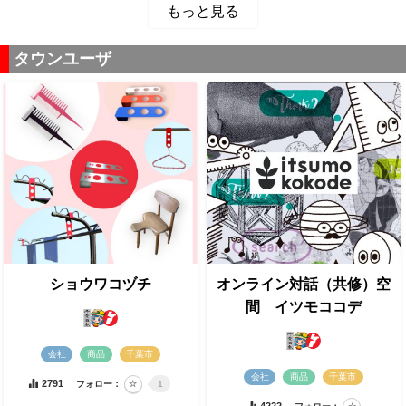
もっと見る
タウンユーザ
ショウワコヅチ
オンライン対話（共修）空
間 イツモココデ
会社
商品
千葉市
会社
商品
千葉市
2791
フォロー：
1