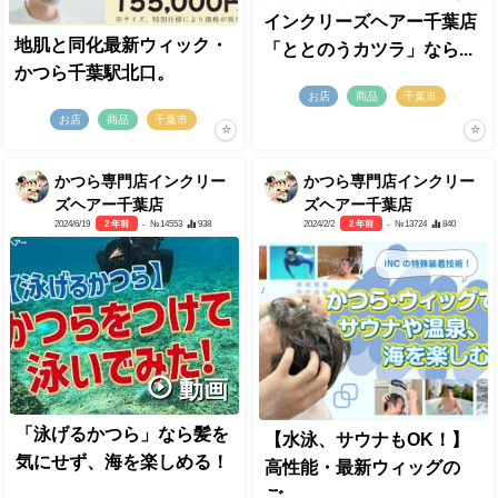
インクリーズヘアー千葉店
地肌と同化最新ウィック・
「ととのうカツラ」なら...
かつら千葉駅北口。
お店
商品
千葉市
お店
商品
千葉市
かつら専門店インクリー
かつら専門店インクリー
ズヘアー千葉店
ズヘアー千葉店
2024/6/19
2 年前
- №14553
938
2024/2/2
2 年前
- №13724
840
動画
「泳げるかつら」なら髪を
【水泳、サウナもOK！】
気にせず、海を楽しめる！
高性能・最新ウィッグの
ご...