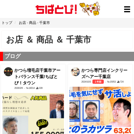
トップ
お店
-
商品
-
千葉市
お店
＆
商品
＆
千葉市
ブログ
かつら増毛店千葉市アー
かつら専門店インクリー
トバランス千葉!ちばと
ズヘアー千葉店
2024/10/3
1 年前
- №15053
724
ぴ！タウン
2026/3/9
- №18014
339