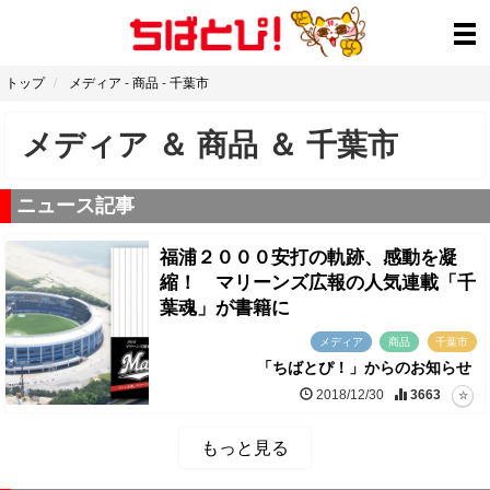
トップ
メディア
-
商品
-
千葉市
メディア
＆
商品
＆
千葉市
ニュース記事
福浦２０００安打の軌跡、感動を凝
縮！ マリーンズ広報の人気連載「千
葉魂」が書籍に
メディア
商品
千葉市
「ちばとぴ！」からのお知らせ
2018/12/30
3663
もっと見る