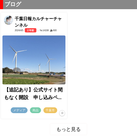
ブログ
千葉日報カルチャーチャ
ンネル
2024/4/5
2 年前
- №14108
600
【追記あり】公式サイト間
もなく開設 申し込みペ...
メディア
商品
千葉市
もっと見る