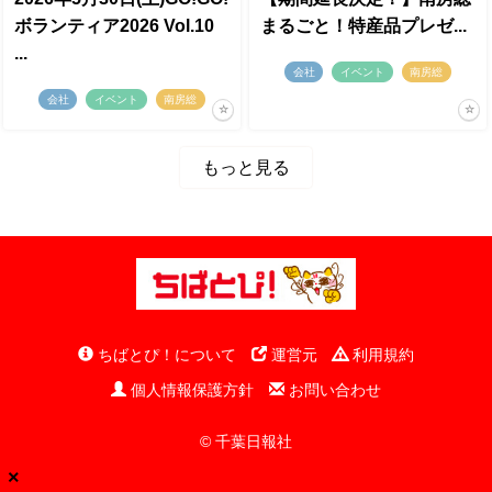
ボランティア2026 Vol.10
まるごと！特産品プレゼ...
...
会社
イベント
南房総
会社
イベント
南房総
もっと見る
ちばとぴ！について
運営元
利用規約
個人情報保護方針
お問い合わせ
© 千葉日報社
×