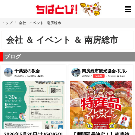
トップ
会社
-
イベント
-
南房総市
会社
＆
イベント
＆
南房総市
ブログ
千葉愛の教会
南房総市観光協会-瓦版-
2026/4/27
- №18272
328
2021/6/17
5 年前
- №6734
1324
2026年5月30日(土)GO!GO!
【期間延長決定！】南房総