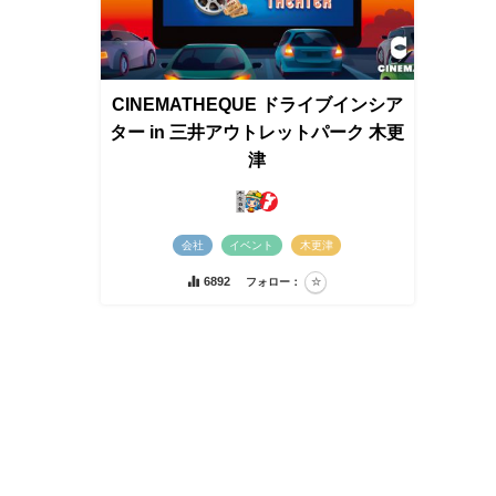
CINEMATHEQUE ドライブインシア
ター in 三井アウトレットパーク 木更
津
会社
イベント
木更津
6892
フォロー：