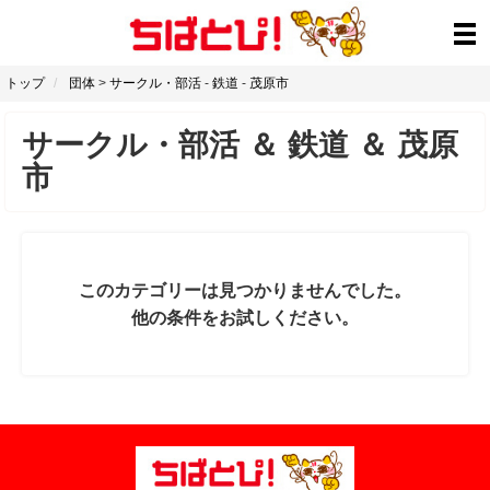
トップ
団体
>
サークル・部活
-
鉄道
-
茂原市
サークル・部活
＆
鉄道
＆
茂原
市
このカテゴリーは見つかりませんでした。
他の条件をお試しください。