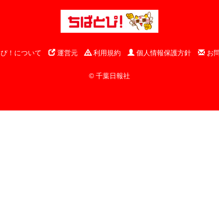
ぴ！について
運営元
利用規約
個人情報保護方針
お
© 千葉日報社