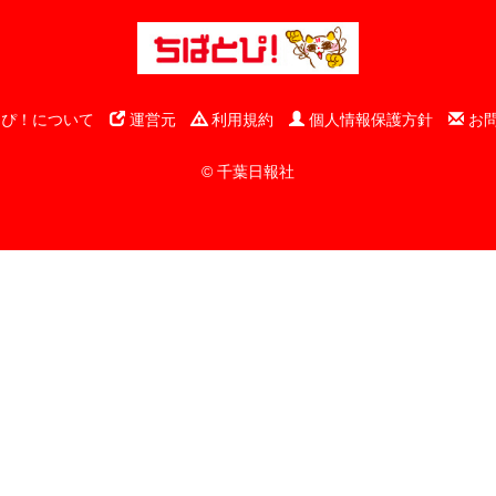
ぴ！について
運営元
利用規約
個人情報保護方針
お
© 千葉日報社