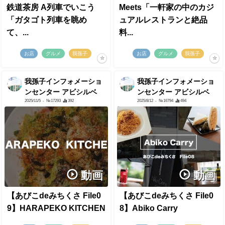
鉄道茶房 A列車でいこう
Meets「一軒家の中のカジ
「ガタゴト列車を眺め
ュアルレストランと絶品
て、...
料...
お店
グルメ
我孫子
お店
グルメ
我孫子
我孫子インフォメーショ
我孫子インフォメーショ
ンセンター アビシルベ
ンセンター アビシルベ
2025/11/5
- №17293
392
2025/8/12
- №16794
494
動画
動画
【あびこdeみちくさ File0
【あびこdeみちくさ File0
9】HARAPEKO KITCHEN
8】Abiko Carry