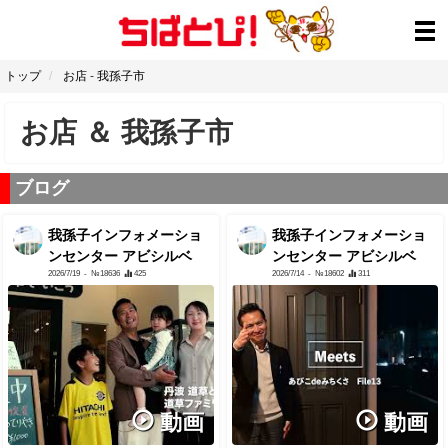
トップ
お店
-
我孫子市
お店
＆
我孫子市
ブログ
我孫子インフォメーショ
我孫子インフォメーショ
ンセンター アビシルベ
ンセンター アビシルベ
2026/7/19
- №18636
425
2026/7/14
- №18602
311
動画
動画