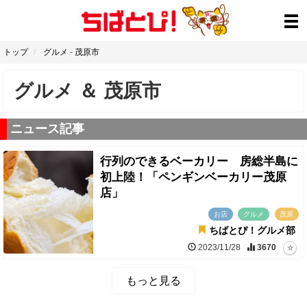
トップ
グルメ
-
茂原市
グルメ
＆
茂原市
ニュース記事
行列のできるベーカリー 房総半島に
初上陸！「ペンギンベーカリー茂原
店」
お店
グルメ
茂原
ちばとぴ！グルメ部
2023/11/28
3670
もっと見る