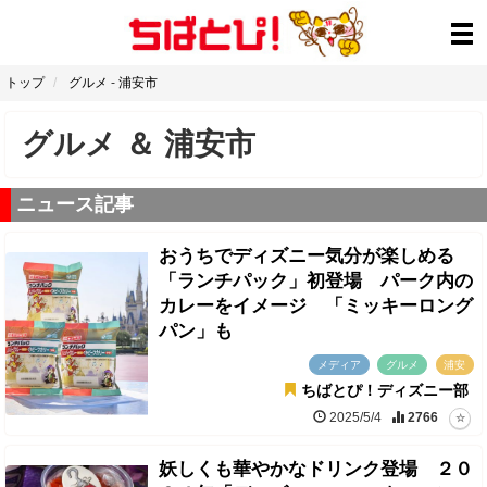
トップ
グルメ
-
浦安市
グルメ
＆
浦安市
ニュース記事
おうちでディズニー気分が楽しめる
「ランチパック」初登場 パーク内の
カレーをイメージ 「ミッキーロング
パン」も
メディア
グルメ
浦安
ちばとぴ！ディズニー部
2025/5/4
2766
妖しくも華やかなドリンク登場 ２０