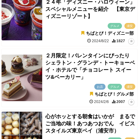
２４年「ディズニー・ハロウィーン」
スペシャルメニューを紹介 【東京デ
ィズニーリゾート】
グルメ
浦安
ちばとぴ！ディズニー部
2024/8/22
1827
２月限定！バレンタインにぴったり
シェラトン・グランデ・トーキョーベ
イ・ホテルで「チョコレート スイー
ツ&ベーカリー」
お店
グルメ
浦安
ちばとぴ！グルメ部
2024/2/6
2007
心がホッとする朝食はいかが まるで
ご当地の味！あつあつおでん イビス
スタイルズ東京ベイ（浦安市）