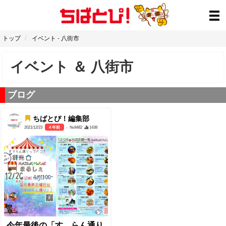
トップ
イベント
-
八街市
イベント
＆
八街市
ブログ
ちばとぴ！編集部
2021/12/23
4 年前
- №8482
1438
今年最後の「すゞらん通り