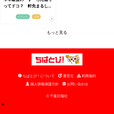
ってドコ？ 軒先まるし...
イベント
八街
もっと見る
ちばとぴ！について
運営元
利用規約
個人情報保護方針
お問い合わせ
© 千葉日報社
×