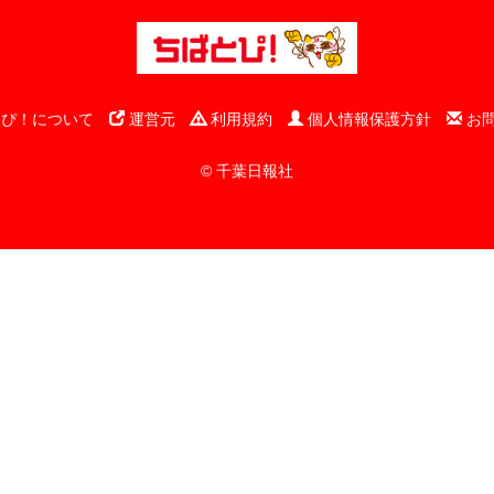
ぴ！について
運営元
利用規約
個人情報保護方針
お
© 千葉日報社