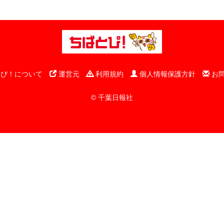
ぴ！について
運営元
利用規約
個人情報保護方針
お
© 千葉日報社