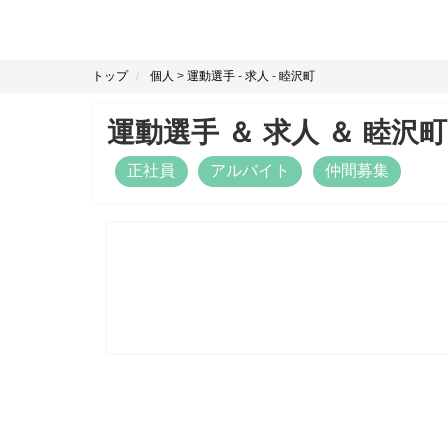
トップ
個人
>
運動選手
-
求人
-
睦沢町
運動選手
＆
求人
＆
睦沢町
正社員
アルバイト
仲間募集