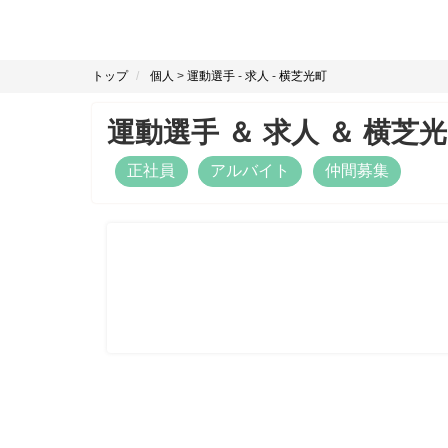
トップ
個人
>
運動選手
-
求人
-
横芝光町
運動選手
＆
求人
＆
横芝光
正社員
アルバイト
仲間募集