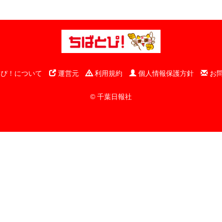
ぴ！について
運営元
利用規約
個人情報保護方針
お
© 千葉日報社