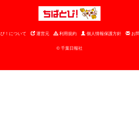
ぴ！について
運営元
利用規約
個人情報保護方針
お
© 千葉日報社