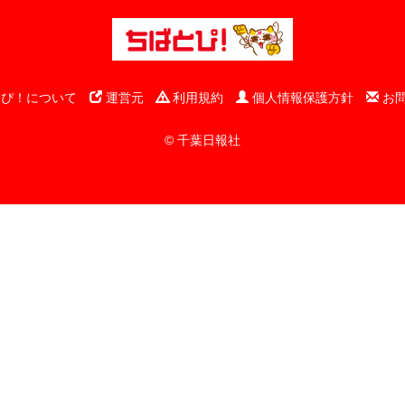
ぴ！について
運営元
利用規約
個人情報保護方針
お
© 千葉日報社