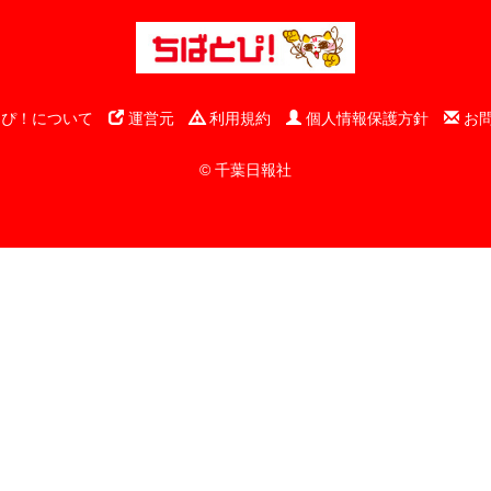
ぴ！について
運営元
利用規約
個人情報保護方針
お
© 千葉日報社