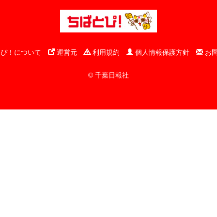
ぴ！について
運営元
利用規約
個人情報保護方針
お
© 千葉日報社