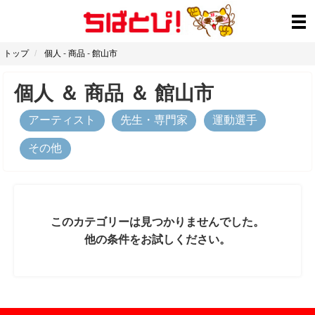
トップ
個人
-
商品
-
館山市
個人
＆
商品
＆
館山市
アーティスト
先生・専門家
運動選手
その他
このカテゴリーは見つかりませんでした。
他の条件をお試しください。