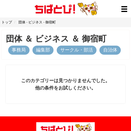
トップ
団体
-
ビジネス
-
御宿町
団体
＆
ビジネス
＆
御宿町
事務局
編集部
サークル・部活
自治体
このカテゴリーは見つかりませんでした。
他の条件をお試しください。