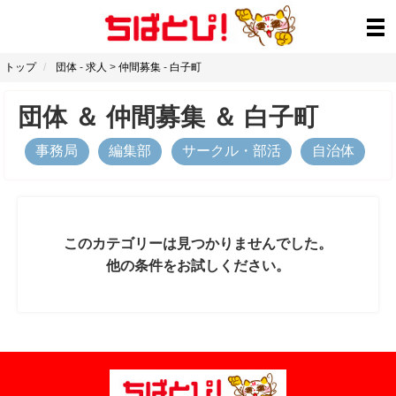
トップ
団体
-
求人
>
仲間募集
-
白子町
団体
＆
仲間募集
＆
白子町
事務局
編集部
サークル・部活
自治体
このカテゴリーは見つかりませんでした。
他の条件をお試しください。