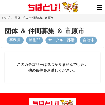
トップ
団体
-
求人
>
仲間募集
-
市原市
団体
＆
仲間募集
＆
市原市
事務局
編集部
サークル・部活
自治体
このカテゴリーは見つかりませんでした。
他の条件をお試しください。