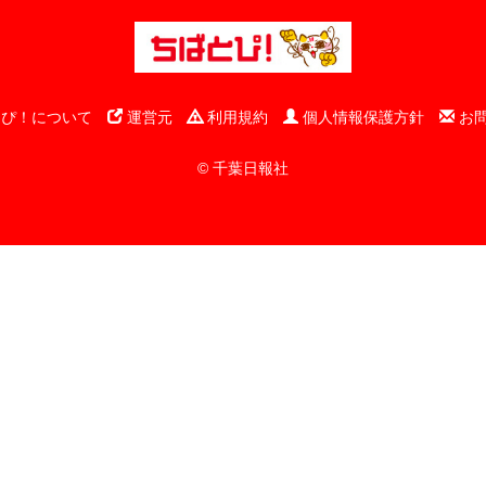
ぴ！について
運営元
利用規約
個人情報保護方針
お
© 千葉日報社