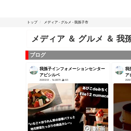
トップ
メディア
-
グルメ
-
我孫子市
メディア
＆
グルメ
＆
我
ブログ
我孫子インフォメーションセンター
我
アビシルベ
ア
2026/3/19
- №18079
415
2026/
動画