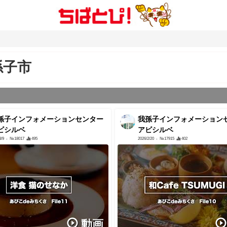
孫子市
孫子インフォメーションセンター
我孫子インフォメーション
ビシルベ
アビシルベ
3/9
- №18017
495
2026/2/20
- №17915
402
動画