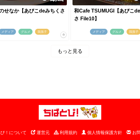
猫のせなか【あびこdeみちくさ
和Cafe TSUMUGI【あびこ
】
さ File10】
メディア
グルメ
我孫子
メディア
グルメ
我孫子
もっと見る
ぴ！について
運営元
利用規約
個人情報保護方針
お