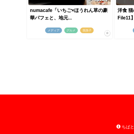
numacafe「いちご×ほうれん草の豪
洋食 
華パフェと、地元...
File11
メディア
グルメ
我孫子
ちばと