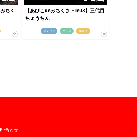
deみちく
【あびこdeみちくさ File03】三代目
ちょうちん
メディア
グルメ
我孫子
問い合わせ