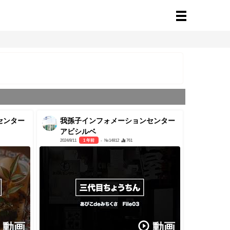
センター
我孫子インフォメーションセンター
アビシルベ
2024/8/11
1 年前
- №14812
761
動画
動画