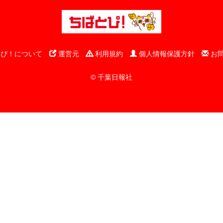
ぴ！について
運営元
利用規約
個人情報保護方針
お
© 千葉日報社