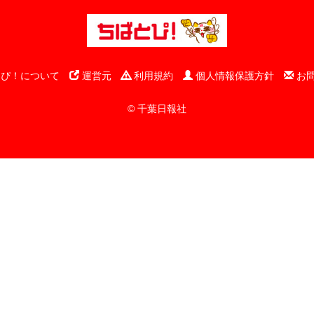
ぴ！について
運営元
利用規約
個人情報保護方針
お
© 千葉日報社