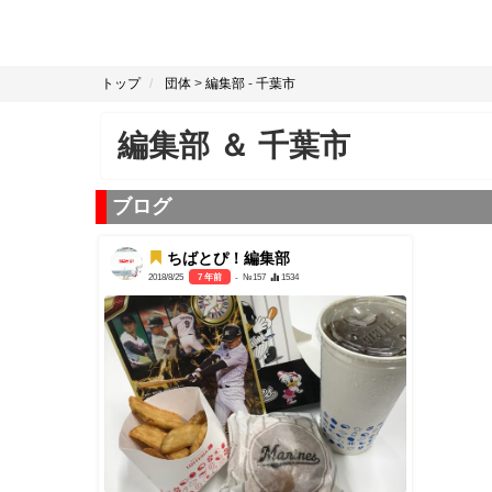
トップ
団体
>
編集部
-
千葉市
編集部
＆
千葉市
ブログ
ちばとぴ！編集部
2018/8/25
7 年前
- №157
1534