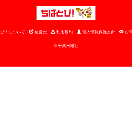
ぴ！について
運営元
利用規約
個人情報保護方針
お
© 千葉日報社