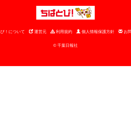
ぴ！について
運営元
利用規約
個人情報保護方針
お
© 千葉日報社