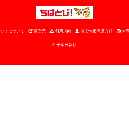
ぴ！について
運営元
利用規約
個人情報保護方針
お
© 千葉日報社