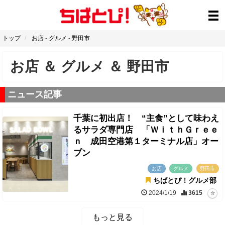
トップ
お店
-
グルメ
-
野田市
お店
＆
グルメ
＆
野田市
ニュース記事
千葉に初出店！ “主食”として味わえ
るサラダ専門店 「ＷｉｔｈＧｒｅｅ
ｎ 成田空港第１ターミナル店」オー
プン
お店
グルメ
野田市
ちばとぴ！グルメ部
2024/1/19
3615
もっと見る