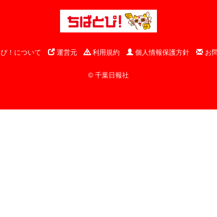
ぴ！について
運営元
利用規約
個人情報保護方針
お
© 千葉日報社