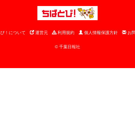
ぴ！について
運営元
利用規約
個人情報保護方針
お
© 千葉日報社