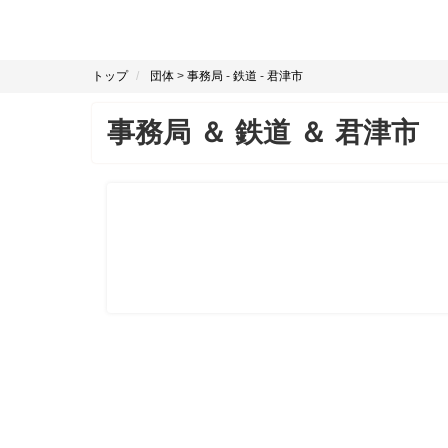
トップ
団体
>
事務局
-
鉄道
-
君津市
事務局
＆
鉄道
＆
君津市