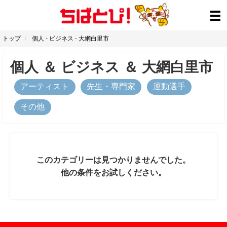
トップ
個人
-
ビジネス
-
大網白里市
個人
＆
ビジネス
＆
大網白里市
アーティスト
先生・専門家
運動選手
その他
このカテゴリーは見つかりませんでした。
他の条件をお試しください。