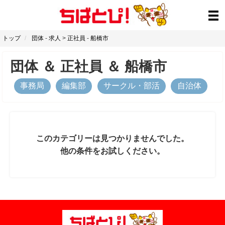
トップ
団体
-
求人
>
正社員
-
船橋市
団体
＆
正社員
＆
船橋市
事務局
編集部
サークル・部活
自治体
このカテゴリーは見つかりませんでした。
他の条件をお試しください。