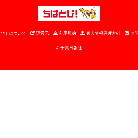
ぴ！について
運営元
利用規約
個人情報保護方針
お
© 千葉日報社