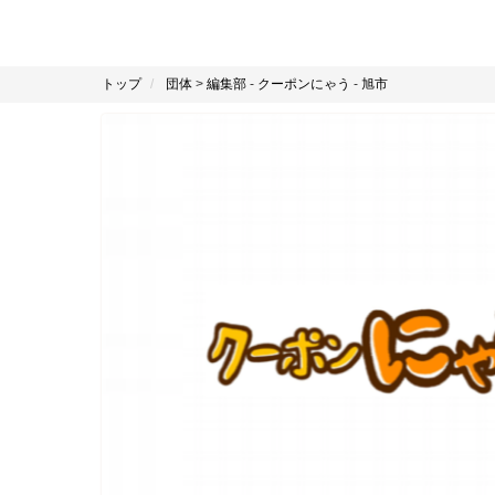
トップ
団体
>
編集部
-
クーポンにゃう
-
旭市