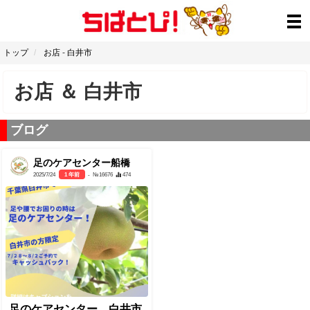
トップ
お店
-
白井市
お店
＆
白井市
ブログ
足のケアセンター船橋
2025/7/24
1 年前
- №16676
474
足のケアセンター 白井市